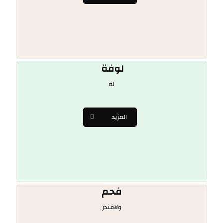
لوفة
له
المزيد
فحم
ولافندر