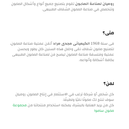
روميان لصناعة الصابون
تقوم بتصنيع جميع أنواع وأشكال الصابون
وتتخصص في صناعة الصابون الشفاف الطبيعى.
متى؟
فى سنة 1968
الكيميائى مجدى مراد
أتقن عملية صناعة الصابون،
لتصنيع صابون شفاف نقى وخلال هذه السنين كان يطور ويحسن
عملية وفلسفة صناعة الصابون ليصبح فن لصناعة الصابون الطبيعى
بكافة أشكالة وأنواعه.
لمن؟
كل شخص أو شركة ترغب في الاستثمار في إنتاج الصابون، روميان
سوف تنتج لك صابونًا نقيًا ولطيفًا.
كل من يريد العناية بالبشرة، يمكنه استخدام منتجاتنا من
مجموعة
صابون ساموا